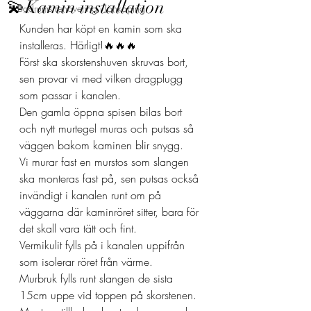
💫Kamin installation
Badrums renovering i Jönköping
Kunden har köpt en kamin som ska 
installeras. Härligt!🔥🔥🔥
Först ska skorstenshuven skruvas bort, 
sen provar vi med vilken dragplugg 
som passar i kanalen.
Den gamla öppna spisen bilas bort 
och nytt murtegel muras och putsas så 
väggen bakom kaminen blir snygg.
Vi murar fast en murstos som slangen 
ska monteras fast på, sen putsas också 
invändigt i kanalen runt om på 
väggarna där kaminröret sitter, bara för 
det skall vara tätt och fint.
Vermikulit fylls på i kanalen uppifrån 
som isolerar röret från värme. 
Murbruk fylls runt slangen de sista 
15cm uppe vid toppen på skorstenen.