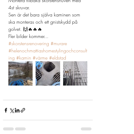
Montera tillbaka skorstenshuven med 
4st skruvar.
Sen är det bara själva kaminen som 
ska monteras och ett gnistskydd på 
golvet. 🙌🔥🔥🔥
Fler bilder kommer...
#skorstensrenovering
#murare
#helenochmattiashomestylingochconsult
ing
#kamin
#värme
#eldstad