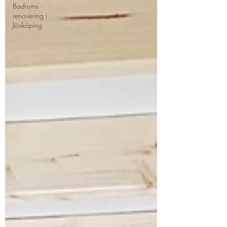
Badrums
renovering i
Jönköping