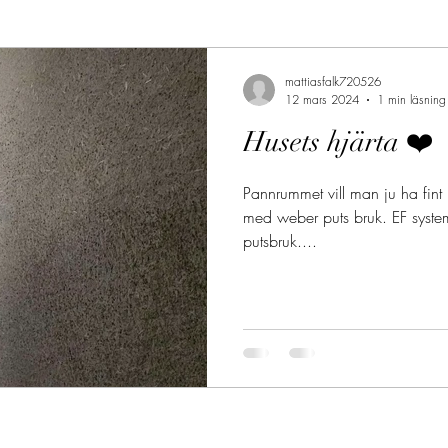
mattiasfalk720526
12 mars 2024
1 min läsning
Husets hjärta ❤️
Pannrummet vill man ju ha fint
med weber puts bruk. EF system 
putsbruk....