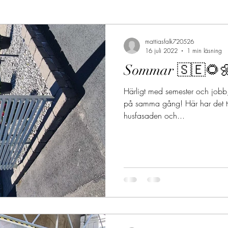
mattiasfalk720526
16 juli 2022
1 min läsning
Sommar 🇸🇪🌻
Härligt med semester och jobb,
på samma gång! Här har det tv
husfasaden och...