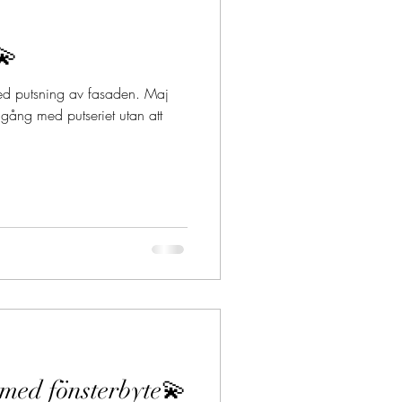
💫
med putsning av fasaden. Maj
 gång med putseriet utan att
med fönsterbyte💫