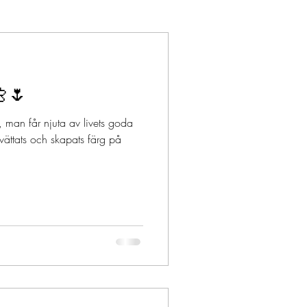
🌷
 man får njuta av livets goda
ättats och skapats färg på