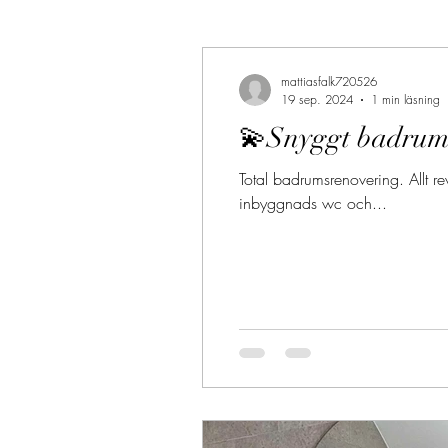
mattiasfalk720526
19 sep. 2024
1 min läsning
💫Snyggt badru
Total badrumsrenovering. Allt 
inbyggnads wc och...