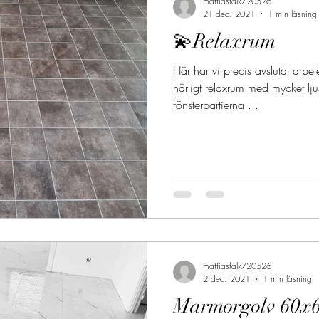
mattiasfalk720526
21 dec. 2021
1 min läsning
💫Relaxrum
Här har vi precis avslutat arbet
härligt relaxrum med mycket lju
fönsterpartierna....
mattiasfalk720526
2 dec. 2021
1 min läsning
Marmorgolv 60x6