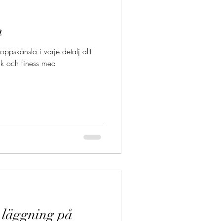
m
pskänsla i varje detalj allt
mik och finess med
 läggning på