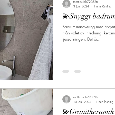
mattiasfalk720526
3 juni 2024
1 min läsning
💫Snyggt badru
Badrumsrenovering med fingertop
ifrån valet av inredning, kera
ljussättningen. Det är...
mattiasfalk720526
10 jan. 2024
1 min läsning
💫Granitkeramik