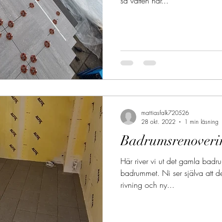
så vatten har...
mattiasfalk720526
28 okt. 2022
1 min läsning
Badrumsrenoveri
Här river vi ut det gamla bad
badrummet. Ni ser själva att 
rivning och ny...