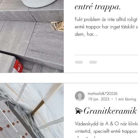
entré trappa.
Fukt problem är inte alltid rol
entré trappor har inget tätskikt
dem, har...
mattiasfalk720526
19 jan. 2023
1 min läsning
💫Granitkeramik 
Väderskydd är A & O när klink
vintertid, speciellt entré trappo