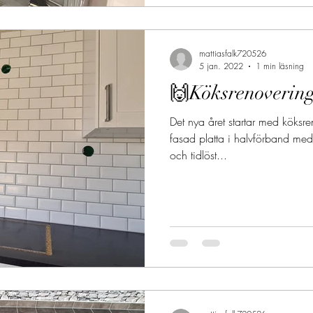
mattiasfalk720526
5 jan. 2022
1 min läsning
🙌Köksrenoverin
Det nya året startar med köksre
fasad platta i halvförband med 
och tidlöst...