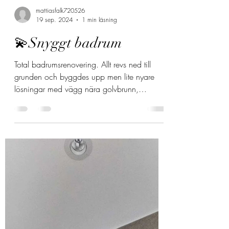
mattiasfalk720526
19 sep. 2024
1 min läsning
💫Snyggt badrum
Total badrumsrenovering. Allt revs ned till
grunden och byggdes upp men lite nyare
lösningar med vägg nära golvbrunn,
inbyggnads wc och...