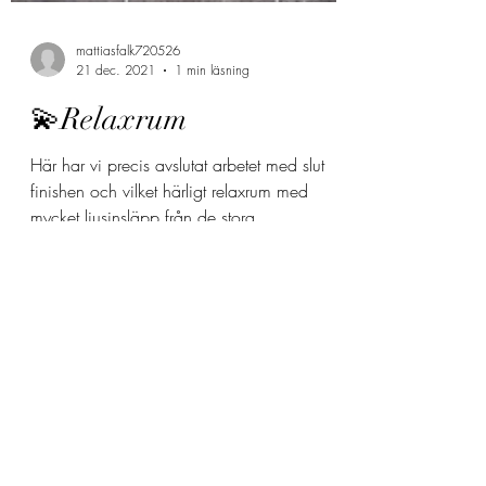
mattiasfalk720526
21 dec. 2021
1 min läsning
💫Relaxrum
Här har vi precis avslutat arbetet med slut
finishen och vilket härligt relaxrum med
mycket ljusinsläpp från de stora
fönsterpartierna....