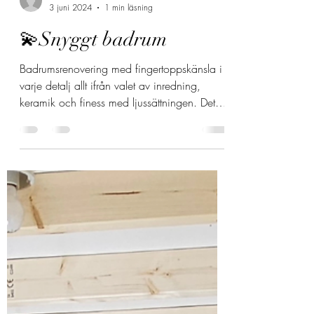
mattiasfalk720526
3 juni 2024
1 min läsning
💫Snyggt badrum
Badrumsrenovering med fingertoppskänsla i
varje detalj allt ifrån valet av inredning,
keramik och finess med ljussättningen. Det
är...