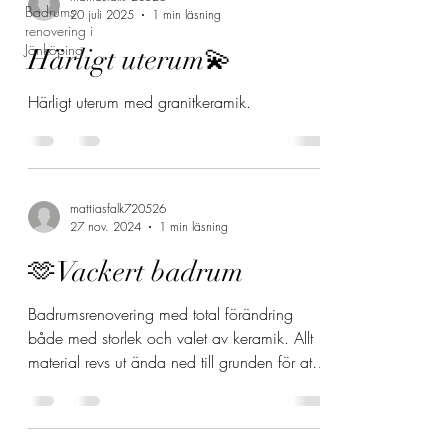
Badrums
20 juli 2025
1 min läsning
renovering i
Jönköping
Härligt uterum💫
Härligt uterum med granitkeramik.
mattiasfalk720526
27 nov. 2024
1 min läsning
🫶Vackert badrum
Badrumsrenovering med total förändring
både med storlek och valet av keramik. Allt
material revs ut ända ned till grunden för att
ändra...