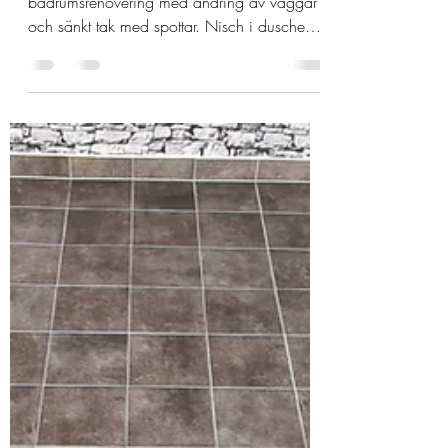
💫Badrumsrenovering
💫En liten titt in på det nya året,
badrumsrenovering med ändring av väggar
och sänkt tak med spottar. Nisch i duschen
med belysning,...