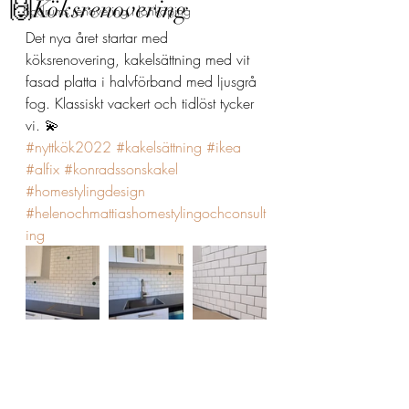
🙌Köksrenovering
Badrums renovering i Jönköping
Det nya året startar med 
köksrenovering, kakelsättning med vit 
fasad platta i halvförband med ljusgrå 
fog. Klassiskt vackert och tidlöst tycker 
vi. 💫
#nyttkök2022
#kakelsättning
#ikea
#alfix
#konradssonskakel
#homestylingdesign
#helenochmattiashomestylingochconsult
ing